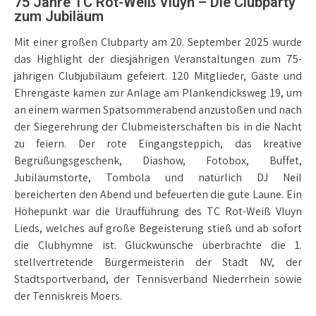
75 Jahre TC Rot-Weiß Vluyn – Die Clubparty
zum Jubiläum
Mit einer großen Clubparty am 20. September 2025 wurde
das Highlight der diesjährigen Veranstaltungen zum 75-
jährigen Clubjubiläum gefeiert. 120 Mitglieder, Gäste und
Ehrengäste kamen zur Anlage am Plankendicksweg 19, um
an einem warmen Spätsommerabend anzustoßen und nach
der Siegerehrung der Clubmeisterschaften bis in die Nacht
zu feiern. Der rote Eingangsteppich, das kreative
Begrüßungsgeschenk, Diashow, Fotobox, Buffet,
Jubiläumstorte, Tombola und natürlich DJ Neil
bereicherten den Abend und befeuerten die gute Laune. Ein
Höhepunkt war die Uraufführung des TC Rot-Weiß Vluyn
Lieds, welches auf große Begeisterung stieß und ab sofort
die Clubhymne ist. Glückwünsche überbrachte die 1.
stellvertretende Bürgermeisterin der Stadt NV, der
Stadtsportverband, der Tennisverband Niederrhein sowie
der Tenniskreis Moers.