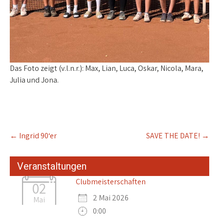
Das Foto zeigt (v.l.n.r.): Max, Lian, Luca, Oskar, Nicola, Mara,
Julia und Jona.
Post
←
Ingrid 90‘er
SAVE THE DATE!
→
navigation
Veranstaltungen
Clubmeisterschaften
02
2 Mai 2026
Mai
0:00