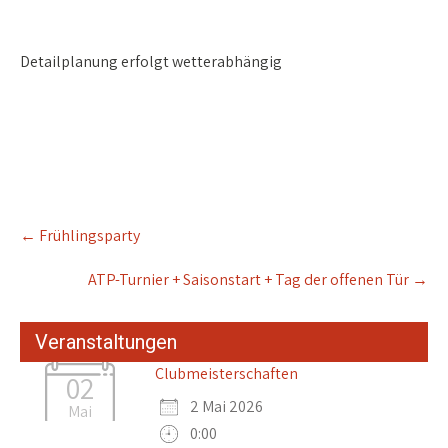
Detailplanung erfolgt wetterabhängig
Post
←
Frühlingsparty
navigation
ATP-Turnier + Saisonstart + Tag der offenen Tür
→
Veranstaltungen
Clubmeisterschaften
02
2 Mai 2026
Mai
0:00