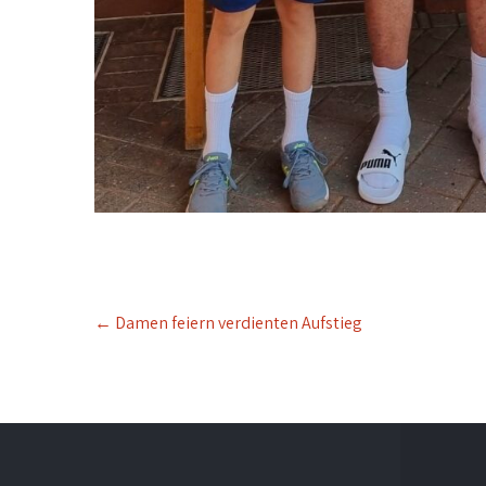
Post
←
Damen feiern verdienten Aufstieg
navigation