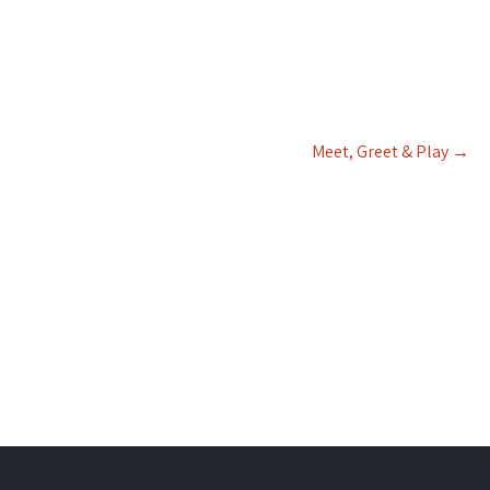
er
iCalendar
Office 365
Meet, Greet & Play
→