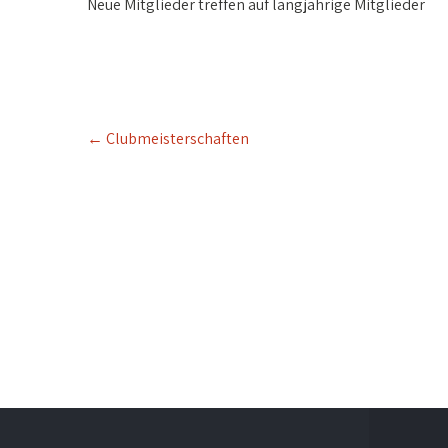
Neue Mitglieder treffen auf
langjährige Mitglieder
ICS herunterladen
Google Kalend
Post
←
Clubmeisterschaften
navigation