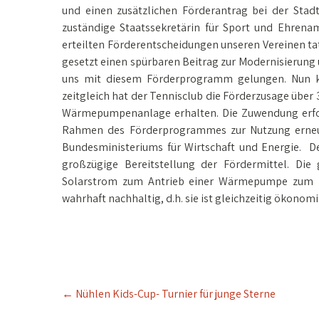
und einen zusätzlichen Förderantrag bei der Stadt
zuständige Staatssekretärin für Sport und Ehrenam
erteilten Förderentscheidungen unseren Vereinen tat
gesetzt einen spürbaren Beitrag zur Modernisierung u
uns mit diesem Förderprogramm gelungen. Nun kö
zeitgleich hat der Tennisclub die Förderzusage übe
Wärmepumpenanlage erhalten. Die Zuwendung erfol
Rahmen des Förderprogrammes zur Nutzung erneu
Bundesministeriums für Wirtschaft und Energie. De
großzügige Bereitstellung der Fördermittel. Die
Solarstrom zum Antrieb einer Wärmepumpe zum Zw
wahrhaft nachhaltig, d.h. sie ist gleichzeitig ökonom
Post
←
Nühlen Kids-Cup- Turnier für junge Sterne
navigation