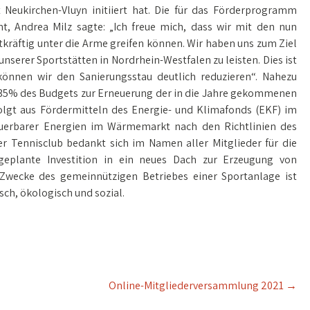
 Neukirchen-Vluyn initiiert hat. Die für das Förderprogramm
t, Andrea Milz sagte: „Ich freue mich, dass wir mit den nun
kräftig unter die Arme greifen können. Wir haben uns zum Ziel
nserer Sportstätten in Nordrhein-Westfalen zu leisten. Dies ist
nnen wir den Sanierungsstau deutlich reduzieren“. Nahezu
r 35% des Budgets zur Erneuerung der in die Jahre gekommenen
gt aus Fördermitteln des Energie- und Klimafonds (EKF) im
erbarer Energien im Wärmemarkt nach den Richtlinien des
r Tennisclub bedankt sich im Namen aller Mitglieder für die
 geplante Investition in ein neues Dach zur Erzeugung von
ecke des gemeinnützigen Betriebes einer Sportanlage ist
isch, ökologisch und sozial.
Online-Mitgliederversammlung 2021
→