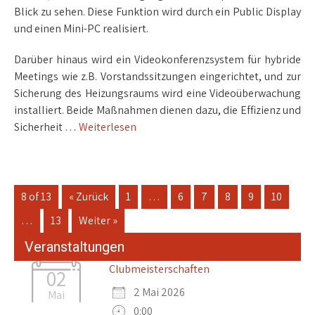
Blick zu sehen. Diese Funktion wird durch ein Public Display
und einen Mini-PC realisiert.
Darüber hinaus wird ein Videokonferenzsystem für hybride
Meetings wie z.B. Vorstandssitzungen eingerichtet, und zur
Sicherung des Heizungsraums wird eine Videoüberwachung
installiert. Beide Maßnahmen dienen dazu, die Effizienz und
Sicherheit …
Weiterlesen
8 of 13
« Zurück
1
…
6
7
8
9
10
…
13
Weiter »
Veranstaltungen
Clubmeisterschaften
02
2 Mai 2026
Mai
0:00